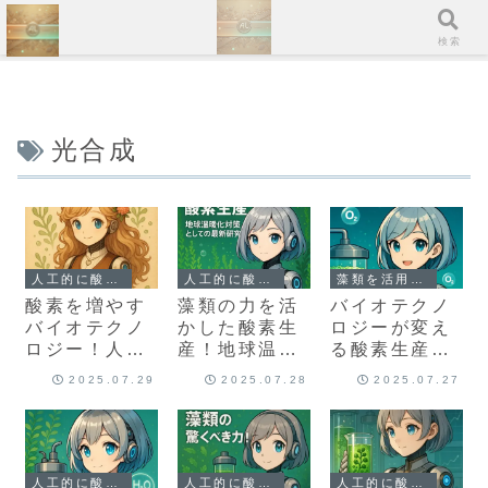
ホーム
検索
光合成
人工的に酸素をつくる方法は？
人工的に酸素をつくる方法は？
藻類を活用した酸素生産技術
酸素を増やす
藻類の力を活
バイオテクノ
バイオテクノ
かした酸素生
ロジーが変え
ロジー！人工
産！地球温暖
る酸素生産！
光合成と藻類
化対策として
藻類を活用し
2025.07.29
2025.07.28
2025.07.27
の融合で実現
の最新研究
た環境技術の
する未来
進化
人工的に酸素をつくる方法は？
人工的に酸素をつくる方法は？
人工的に酸素をつくる方法は？