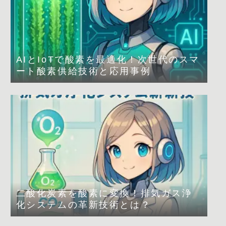
AIとIoTで酸素を最適化！次世代のスマ
ート酸素供給技術と応用事例
二酸化炭素を酸素に変換！排気ガス浄
化システムの革新技術とは？