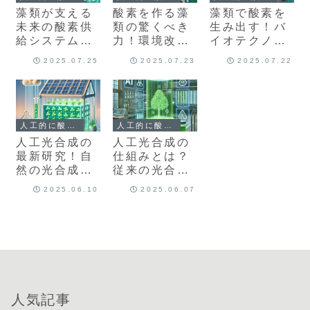
藻類が支える
酸素を作る藻
藻類で酸素を
未来の酸素供
類の驚くべき
生み出す！バ
給システム！
力！環境改善
イオテクノロ
人工光合成と
と再生可能エ
ジーによる持
2025.07.25
2025.07.23
2025.07.22
の融合技術を
ネルギーへの
続可能な酸素
解説
応用
供給
人工的に酸素をつくる方法は？
人工的に酸素をつくる方法は？
人工光合成の
人工光合成の
最新研究！自
仕組みとは？
然の光合成と
従来の光合成
何が違う？仕
と比較しなが
2025.06.10
2025.06.07
組みと技術を
ら徹底解説！
解説
人気記事