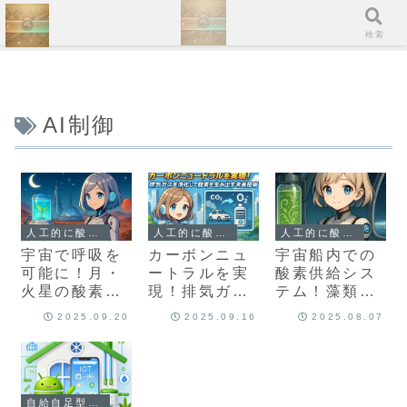
ホーム
検索
AI制御
人工的に酸素をつくる方法は？
人工的に酸素をつくる方法は？
人工的に酸素をつくる方法は？
宇宙で呼吸を
カーボンニュ
宇宙船内での
可能に！月・
ートラルを実
酸素供給シス
火星の酸素生
現！排気ガス
テム！藻類を
成システムと
を浄化して酸
活用した持続
2025.09.20
2025.09.16
2025.08.07
未来の居住計
素を生み出す
可能な循環型
画
未来技術
環境とは？
自給自足型居住システムの研究