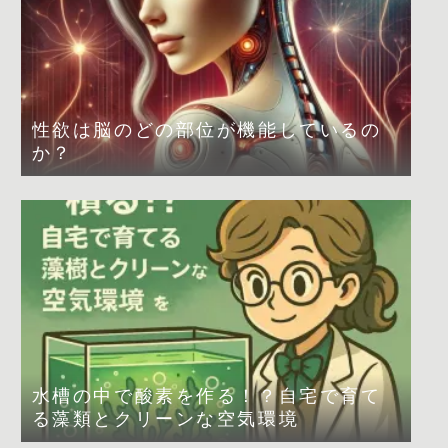
性欲は脳のどの部位が機能しているの
か？
水槽の中で酸素を作る！？自宅で育て
る藻類とクリーンな空気環境