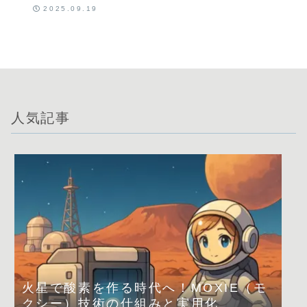
宇宙酸素生成
2025.09.19
技術とその仕
組み
人気記事
火星で酸素を作る時代へ！MOXIE（モ
クシー）技術の仕組みと実用化