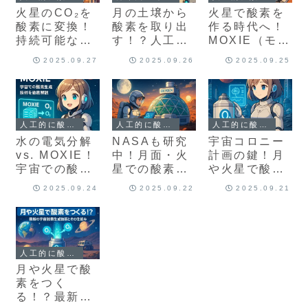
火星のCO₂を
月の土壌から
火星で酸素を
酸素に変換！
酸素を取り出
作る時代へ！
持続可能な宇
す！？人工光
MOXIE（モク
宙基地の建設
合成技術と宇
シー）技術の
2025.09.27
2025.09.26
2025.09.25
計画とは？
宙探査の未来
仕組みと実用
化
人工的に酸素をつくる方法は？
人工的に酸素をつくる方法は？
人工的に酸素をつくる方法は？
水の電気分解
NASAも研究
宇宙コロニー
vs. MOXIE！
中！月面・火
計画の鍵！月
宇宙での酸素
星での酸素生
や火星で酸素
生成技術を徹
成技術の現状
を確保する最
2025.09.24
2025.09.22
2025.09.21
底解説
と未来
新技術とは？
人工的に酸素をつくる方法は？
月や火星で酸
素をつく
る！？最新の