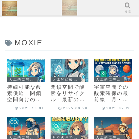
ホーム
検索
MOXIE
人工的に酸素をつくる方法は？
人工的に酸素をつくる方法は？
人工的に酸素をつくる方法は？
持続可能な酸
閉鎖空間で酸
宇宙空間での
素供給！閉鎖
素をリサイク
酸素確保の最
空間向けの酸
ル！最新の酸
前線！月・火
素再生技術の
素生成・再生
星での酸素供
2025.10.01
2025.09.29
2025.09.28
最新動向
技術とは？
給システムの
可能性
人工的に酸素をつくる方法は？
月や火星で酸素をつくる技術とは？
人工的に酸素をつくる方法は？