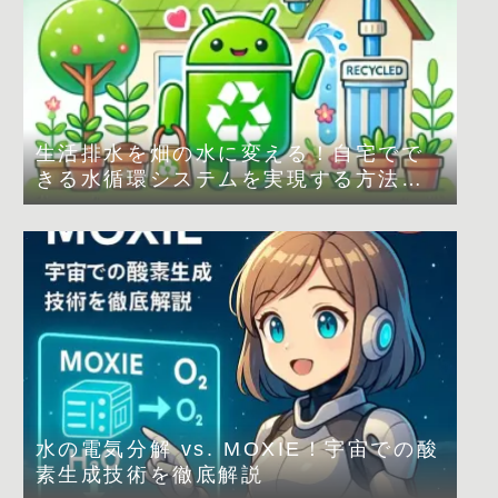
生活排水を畑の水に変える！自宅でで
きる水循環システムを実現する方法
は？
水の電気分解 vs. MOXIE！宇宙での酸
素生成技術を徹底解説