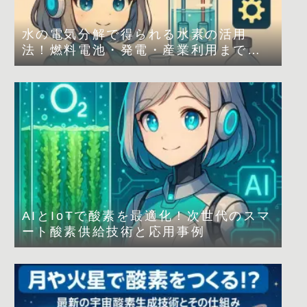
水の電気分解で得られる水素の活用
法！燃料電池・発電・産業利用まで解
説
AIとIoTで酸素を最適化！次世代のスマ
ート酸素供給技術と応用事例