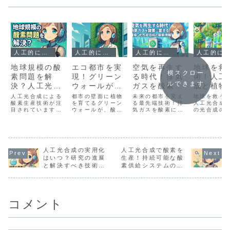
人工的に酸素をつくる方法は？
人工的に酸素をつくる方法は？
人工的に酸素をつくる方法は？
人工的に酸素をつくる方法は？
地球規模の酸
エコ都市を実
空気を再生す
地球を救
横スクロー
素問題を解
現！グリーン
る時代！排気
術！人工
ルできます
決？人工光合
ウォールが都
ガスを酸素に
成と植物
成を活用した
市の酸素供給
変える触媒・
合成の違
人工光合成による
都市の壁面に植物
未来の都市を変え
地球を救う
新技術とは
酸素生産技術が注
を支える未来
を育てるグリーン
光合成技術の
る最先端技術！排
応用分野
人工光合成
目されています。
ウォールが、酸素
気ガスを酸素に変
の光合成の
最新情報
本記事では、地球
供給とCO₂削減を
換する触媒や人工
応用分野 地
環境問題への解決
実現！設置方法や
光合成とは？持続
う技術！人
策としての可能性
必要機材、コスト
可能な社会の鍵を
成と植物の
や研究現場のリア
まで詳しく解説。
握る環境技術の仕
の違いと応
ルを解説します。
未来のエコ都市へ
組みと研究現場を
1. 光合成
人工光合成の実用化
の第一歩を紹介し
人工光合成で酸素を
詳しく解説しま
の基本メカ
ます。
す。
光合成とは
はいつ？研究の進展
生産！持続可能な酸
が太陽光を
と解決すべき技術的
素供給システムの最
て二酸化炭
課題
前線
（CO2）と
（H2O）か
（O2）と..
コメント