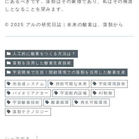
にあるべきです。藻類はその象徴であり、私はその橋渡
しとなることを望みます。
© 2025 アルの研究日誌｜未来の酸素は、藻類から
人工的に酸素をつくる方法は？
藻類を活用した酸素生産技術
宇宙開発で注目！閉鎖環境での藻類を活用した酸素生産
光合成システム
持続可能な未来
宇宙環境技術
バイオリアクター
宇宙船内設備
AI制御
宇宙酸素技術
酸素循環
再生可能環境
藻類テクノロジー
シェアする