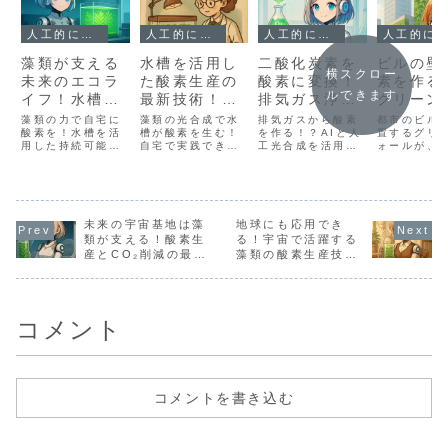
人工的に酸素をつくる方法は？
人工的に酸素をつくる方法は？
人工的に酸素をつくる方法は？
人工的に酸素をつくる方法は？
藻類が支える
水槽を活用し
二酸化炭素を
ビルの壁
横スクロー
未来のエコラ
た酸素生産の
酸素に変換！
素を作る
ルできます
イフ！水槽を
最新技術！持
排気ガス浄化
グリーン
活用した酸素
続可能なエコ
システムの革
ールが都
藻類の力で自宅に
藻類の光合成で水
排気ガスから酸素
都市のビル
供給の可能性
酸素を！水槽を活
ハウスの実現
槽が酸素を生む！
新技術とは？
を作る！？AIと人
空気を変
置するグリ
用した持続可能な
自宅で実践できる
工光合成を活用し
ォールが、
理由
酸素供給システム
最新の酸素生産シ
た革新的な空気浄
産と空気浄
を、必要な設備や
ステムを紹介。必
化システムを、研
のように貢
コスト、導入効果
要な設備や導入コ
究アンドロイド・
のかを解説
までアルの研究日
ストも含め、未来
アルが装置構成・
に必要な設
誌形式で詳しく解
のエコハウス実現
費用・実証データ
用も紹介し
説します。
未来の宇宙基地は藻
に向けたアルの研
地球にも応用でき
と共に徹底解説！
究日誌を公開。
類が支える！酸素生
る！宇宙で活躍する
産とCO₂削減の最新
藻類の酸素生産技術
技術を解説
を家庭用に活かす方
法
コメント
コメントを書き込む