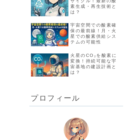
サイクル！最新の酸
素生成・再生技術と
は？
宇宙空間での酸素確
保の最前線！月・火
星での酸素供給シス
テムの可能性
火星のCO₂を酸素に
変換！持続可能な宇
宙基地の建設計画と
は？
プロフィール