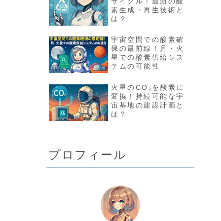
サイクル！最新の酸
素生成・再生技術と
は？
宇宙空間での酸素確
保の最前線！月・火
星での酸素供給シス
テムの可能性
火星のCO₂を酸素に
変換！持続可能な宇
宙基地の建設計画と
は？
プロフィール