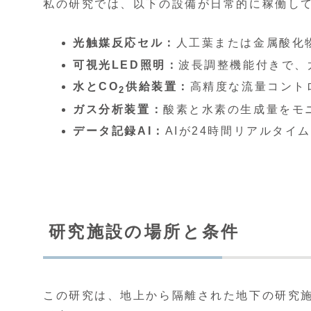
私の研究では、以下の設備が日常的に稼働し
光触媒反応セル：
人工葉または金属酸化
可視光LED照明：
波長調整機能付きで、
水とCO
供給装置：
高精度な流量コント
2
ガス分析装置：
酸素と水素の生成量をモ
データ記録AI：
AIが24時間リアルタイ
研究施設の場所と条件
この研究は、地上から隔離された地下の研究施