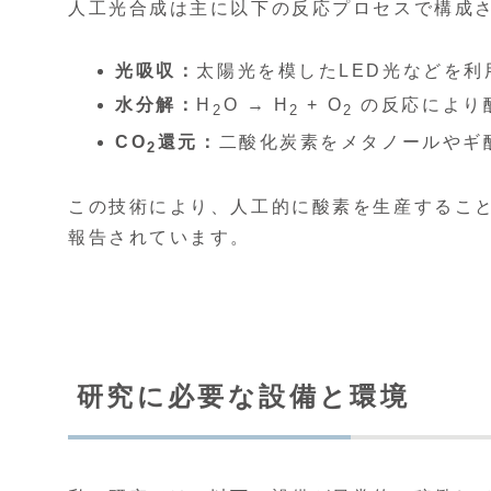
人工光合成は主に以下の反応プロセスで構成
光吸収：
太陽光を模したLED光などを
水分解：
H
O → H
+ O
の反応により
2
2
2
CO
還元：
二酸化炭素をメタノールやギ
2
この技術により、人工的に酸素を生産するこ
報告されています。
研究に必要な設備と環境