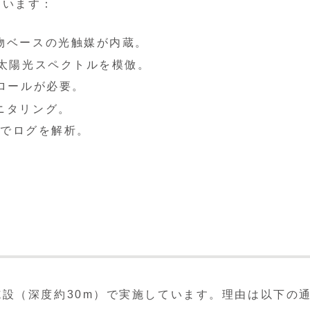
ています：
物ベースの光触媒が内蔵。
太陽光スペクトルを模倣。
ロールが必要。
ニタリング。
ムでログを解析。
設（深度約30m）で実施しています。理由は以下の