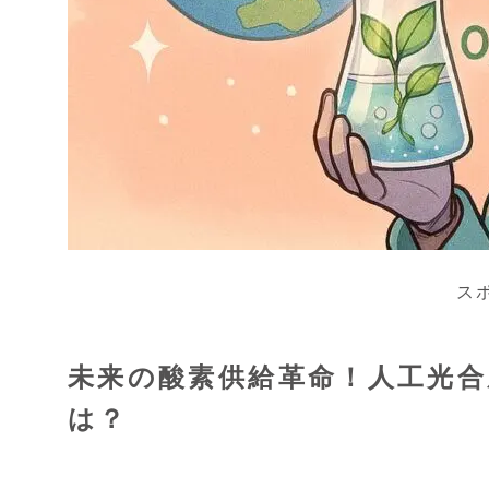
ス
未来の酸素供給革命！人工光
は？