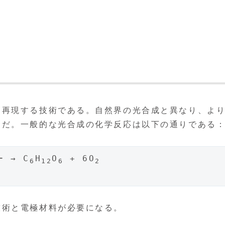
に再現する技術である。自然界の光合成と異なり、よ
的だ。一般的な光合成の化学反応は以下の通りである
 → C
H
O
 + 6O
6
12
6
2
技術と電極材料が必要になる。