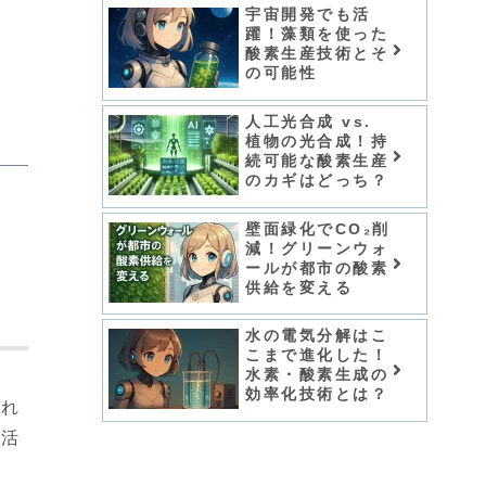
宇宙開発でも活
躍！藻類を使った
酸素生産技術とそ
の可能性
人工光合成 vs.
植物の光合成！持
続可能な酸素生産
のカギはどっち？
壁面緑化でCO₂削
減！グリーンウォ
ールが都市の酸素
供給を変える
水の電気分解はこ
こまで進化した！
水素・酸素生成の
効率化技術とは？
すれ
生活