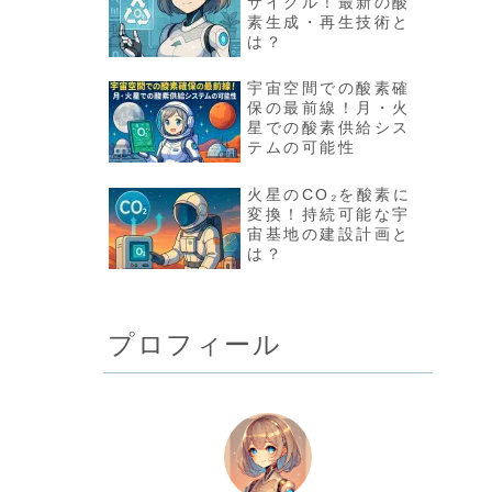
サイクル！最新の酸
素生成・再生技術と
は？
宇宙空間での酸素確
保の最前線！月・火
星での酸素供給シス
テムの可能性
火星のCO₂を酸素に
変換！持続可能な宇
宙基地の建設計画と
は？
プロフィール