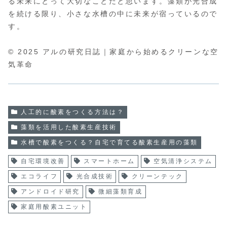
る未来にとって大切なことだと思います。藻類が光合成
を続ける限り、小さな水槽の中に未来が宿っているので
す。
© 2025 アルの研究日誌｜家庭から始めるクリーンな空
気革命
人工的に酸素をつくる方法は？
藻類を活用した酸素生産技術
水槽で酸素をつくる？自宅で育てる酸素生産用の藻類
自宅環境改善
スマートホーム
空気清浄システム
エコライフ
光合成技術
クリーンテック
アンドロイド研究
微細藻類育成
家庭用酸素ユニット