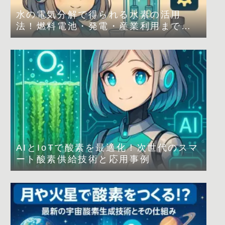
水の電気分解で得られる水素の活用
法！燃料電池・発電・産業利用まで解
説
AIとIoTで酸素を最適化！次世代のスマ
ート酸素供給技術と応用事例