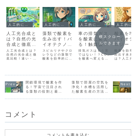
人工的に酸素をつくる方法は？
人工的に酸素をつくる方法は？
人工的に酸素をつくる方法は？
人工的に酸素をつくる方法は？
人工光合成と
藻類で酸素を
車の排気ガス
酸素を増
横スクロー
は？自然の光
生み出す！バ
を酸素に変え
バイオテ
ルできます
合成と徹底比
イオテクノロ
る！触媒技術
ロジー！
較！違い・仕
ジーによる持
とスマート空
光合成と
人工光合成とは？
スピルリナやクロ
排気ガスはもう害
酸素を効率
組み・活用法
自然の光合成と徹
続可能な酸素
レラなどの藻類で
気清浄システ
ではない！？CO₂
の融合で
み出す未来
底比較！違い・仕
酸素を効率的に生
を酸素へ変える最
は？人工光
を解説
供給
ムとは？
する未来
組み・活用法を解
み出す最新のバイ
新の空気清浄技術
藻類培養を
説 人工光合成と
オテクノロジーを
と触媒システム
た最新バイ
は？自然の光合成
紹介。人工光合成
を、アンドロイド
ノロジーの
と徹底比較！違
環境での実験結果
研究者・アルが構
容と装置構
い・仕組み・活用
や必要な装置・費
造や実験データと
用、応用可
法を解説 1. はじ
閉鎖環境で酸素を作
用、今後の応用ま
藻類で部屋の空気を
共に詳しく紹介！
アルの研究
めに：光合成と
でをアルの研究日
式で詳しく
る！宇宙で注目され
浄化！水槽を活用し
は？ 光合成とは、
誌形式で徹底解
ます。
る藻類の役割と最先
た酸素生産の方法と
植物やシアノバク
説。
端の研究事例
は？
テリア（藍藻）が
太陽光エネルギー
を利用し、二酸...
コメント
コメントを書き込む