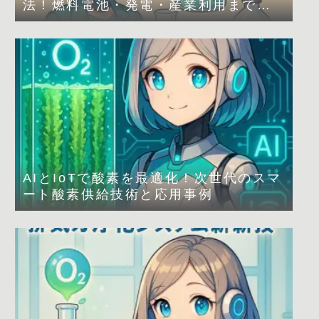
法！燃料電池・発電・産業利用まで解
説
AIとIoTで酸素を最適化！次世代のスマ
ート酸素供給技術と応用事例