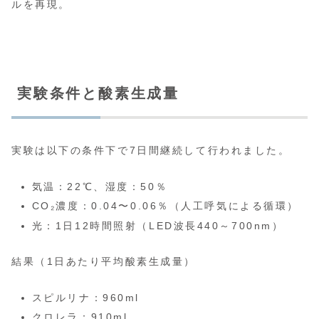
ルを再現。
実験条件と酸素生成量
実験は以下の条件下で7日間継続して行われました。
気温：22℃、湿度：50％
CO₂濃度：0.04〜0.06％（人工呼気による循環）
光：1日12時間照射（LED波長440～700nm）
結果（1日あたり平均酸素生成量）
スピルリナ：960ml
クロレラ：910ml