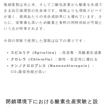
微細藻類は光と水、そして二酸化炭素から酸素を生成で
きる自己循環型の生命体です。植物よりも増殖スピード
が速く、面積あたりの光合成効率にも優れています。さ
らに、栄養価も高いため酸素と食料の同時供給が可能と
いう点が特筆されます。
今回の実験で使用した藻類は以下の通りです：
スピルリナ（Spirulina）
：高栄養・高酸素生成量
クロレラ（Chlorella）
：耐性・安定性に優れる
ナンノクロロプシス（Nannochloropsis）
：
CO₂吸収性能が高い
閉鎖環境下における酸素生産実験と設