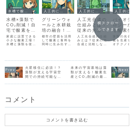
水槽で酸素をつくる？自宅で育てる酸素生産用の藻類
人工的に酸素をつくる方法は？
人工的に酸素をつくる方法は？
人工的に酸素をつくる方法は？
水槽×藻類で
グリーンウォ
人工光合成の
バイオテ
横スクロー
CO₂削減！自
ールと水耕栽
仕組みとは？
ロジーが
ルできます
宅で酸素を生
培の融合！酸
従来の光合成
る酸素生
産するエコシ
素生産と都市
と比較しなが
藻類を活
家庭に設置できる
都市の壁面を活用
人工光合成の仕組
藻類の光合
ステムを作ろ
小さな酸素工場！
の食糧自給の
して酸素と食料を
ら徹底解説！
みとは？従来の光
た環境技
素を生産す
水槽と藻類を使っ
同時に生み出すグ
合成と比較しなが
オテクノロ
う
可能性
進化
たCO₂削減＆酸素
リーンウォール×
ら徹底解説！ 人工
進化！スピ
生成システムを、
水耕栽培技術。設
光合成の仕組みと
ナ・クロレ
実際の設備・コス
備やコスト、導入
は？従来の光合成
ンノクロロ
ト・設置環境とと
手順も研究目線で
と比較しながら徹
による酸素
もにアルの研究日
詳しく解説！
底解説！ 1. 光合
実験データ
誌スタイルで徹底
火星移住に必須！？
未来の宇宙基地は藻
成とは？自然界の
な装置と費
解説します。
仕組み 光合成と
市や宇宙で
藻類が支える宇宙空
類が支える！酸素生
は、植物が太陽光
例をアルの
間での持続可能な酸
産とCO₂削減の最新
を利用して水と二
紹介。
素供給技術
技術を解説
酸化炭素を酸素と
有機物（糖）に変
換するプロ...
コメント
コメントを書き込む