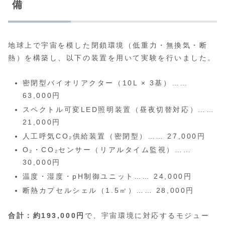
備
地球上で宇宙を模した閉鎖環境（低重力・無換気・断
熱）を構築し、以下の装置を用いて実験を行いました。
密閉型バイオリアクター（10L × 3基）……
63,000円
スペクトル可変LED照明装置（昼夜切替対応）……
21,000円
人工呼気CO₂供給装置（密閉型）…… 27,000円
O₂・CO₂センサー（リアルタイム監視）……
30,000円
温度・湿度・pH制御ユニット…… 24,000円
断熱カプセルシェル（1.5㎡）…… 28,000円
合計：約193,000円
で、宇宙環境に対応するモジュー