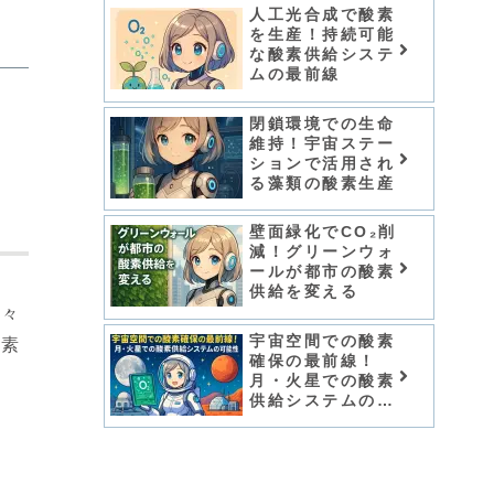
人工光合成で酸素
を生産！持続可能
な酸素供給システ
ムの最前線
閉鎖環境での生命
維持！宇宙ステー
ションで活用され
る藻類の酸素生産
壁面緑化でCO₂削
減！グリーンウォ
ールが都市の酸素
供給を変える
人々
宇宙空間での酸素
酸素
確保の最前線！
月・火星での酸素
供給システムの可
能性