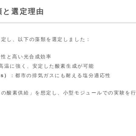
類と選定理由
想定し、以下の藻類を選定しました：
久性と高い光合成効率
高温に強く、安定した酸素生成が可能
is）
：都市の排気ガスにも耐える塩分適応性
模の酸素供給」を想定し、小型モジュールでの実験を