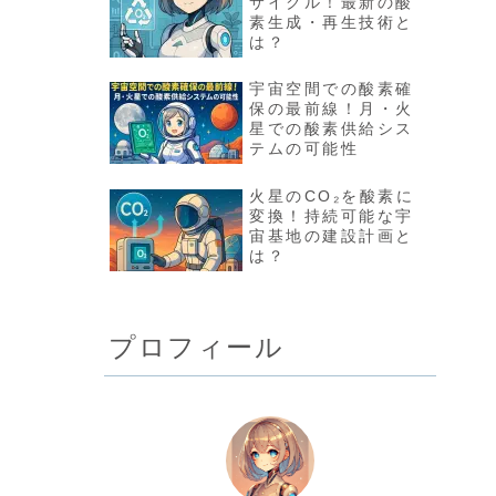
サイクル！最新の酸
素生成・再生技術と
は？
宇宙空間での酸素確
保の最前線！月・火
星での酸素供給シス
テムの可能性
火星のCO₂を酸素に
変換！持続可能な宇
宙基地の建設計画と
は？
プロフィール