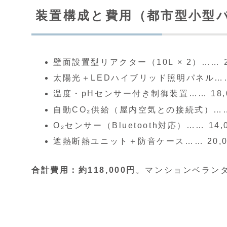
装置構成と費用（都市型小型
壁面設置型リアクター（10L × 2）…… 2
太陽光＋LEDハイブリッド照明パネル…… 
温度・pHセンサー付き制御装置…… 18,
自動CO₂供給（屋内空気との接続式）…… 
O₂センサー（Bluetooth対応）…… 14,
遮熱断熱ユニット＋防音ケース…… 20,0
合計費用：約118,000円
。マンションベラン