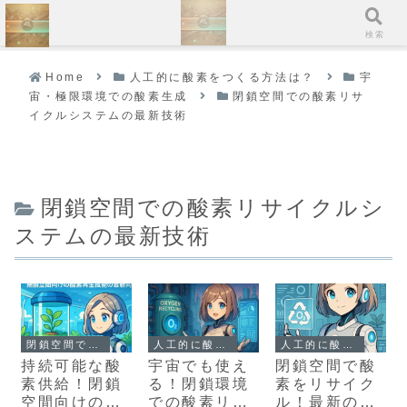
ホーム
検索
Home
人工的に酸素をつくる方法は？
宇
宙・極限環境での酸素生成
閉鎖空間での酸素リサ
イクルシステムの最新技術
閉鎖空間での酸素リサイクルシ
ステムの最新技術
閉鎖空間での酸素リサイクルシステムの最新技術
人工的に酸素をつくる方法は？
人工的に酸素をつくる方法は？
持続可能な酸
宇宙でも使え
閉鎖空間で酸
素供給！閉鎖
る！閉鎖環境
素をリサイク
空間向けの酸
での酸素リサ
ル！最新の酸