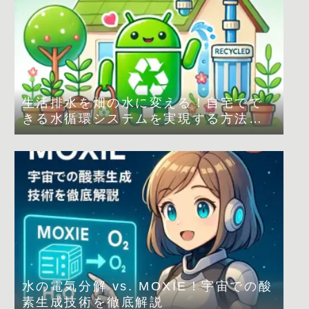
生活排水を畑の水に変える！自宅でで
きる水循環システムを実現する方法
は？
水の電気分解 vs. MOXIE！宇宙での酸
素生成技術を徹底解説