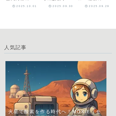
素再生技術の
イクルシステ
素生成・再生
2025.10.01
2025.09.30
2025.09.29
最新動向
ムの最前線
技術とは？
人気記事
火星で酸素を作る時代へ！MOXIE（モ