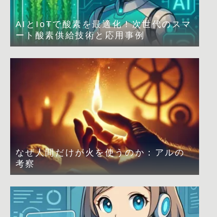
AIとIoTで酸素を最適化！次世代のスマ
ート酸素供給技術と応用事例
なぜ人間だけが火を使うのか：アルの
考察