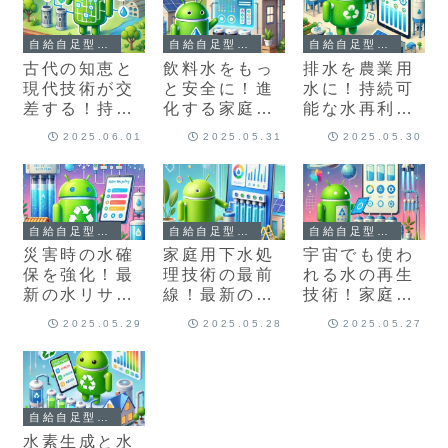
自給自足型居住システムの研究
自給自足型居住システムの研究
自給自足型居住システムの研究
古代の知恵と
飲料水をもっ
排水を農業用
現代技術が交
と安全に！進
水に！持続可
差する！持続
化する家庭用
能な水再利用
可能な水循環
浄水システム
システムの仕
2025.06.01
2025.05.31
2025.05.30
システムの進
と最新技術
組みと導入方
化
法
自給自足型居住システムの研究
自給自足型居住システムの研究
自給自足型居住システムの研究
災害時の水確
家庭用下水処
宇宙でも使わ
保を強化！最
理技術の最前
れる水の再生
新の水リサイ
線！最新の浄
技術！家庭向
クル技術と家
化システムと
けに応用する
2025.05.29
2025.05.28
2025.05.27
庭での備え方
導入メリット
には？
自給自足型居住システムの研究
水素生成と水