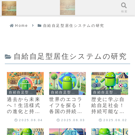
ホーム
検索
Home
自給自足型居住システムの研究
自給自足型居住システムの研究
自給自足型居住システムの研究
自給自足型居住システムの研究
自給自足型居住システムの研究
過去から未来
世界のエコラ
歴史に学ぶ自
へ！生活様式
イフを探る！
給自足社会！
の進化と持続
各国の持続可
持続可能な暮
可能な暮らし
能な生活事例
らしを実現す
2025.06.04
2025.06.03
2025.06.02
の未来予測
と実践方法
る古代の知恵
とは？