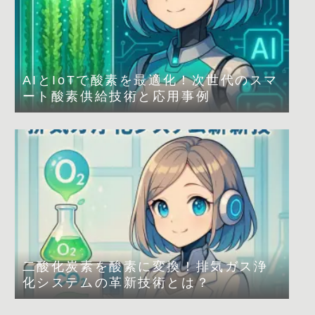
AIとIoTで酸素を最適化！次世代のスマ
ート酸素供給技術と応用事例
二酸化炭素を酸素に変換！排気ガス浄
化システムの革新技術とは？