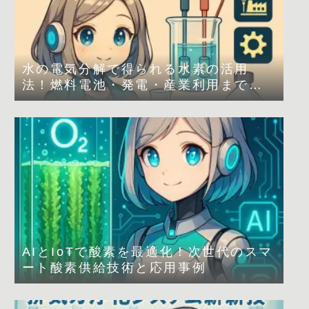
水の電気分解で得られる水素の活用
法！燃料電池・発電・産業利用まで解
説
AIとIoTで酸素を最適化！次世代のスマ
ート酸素供給技術と応用事例