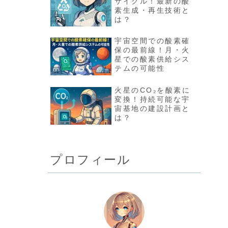
サイクル！最新の酸
素生成・再生技術と
は？
宇宙空間での酸素確
保の最前線！月・火
星での酸素供給シス
テムの可能性
火星のCO₂を酸素に
変換！持続可能な宇
宙基地の建設計画と
は？
プロフィール