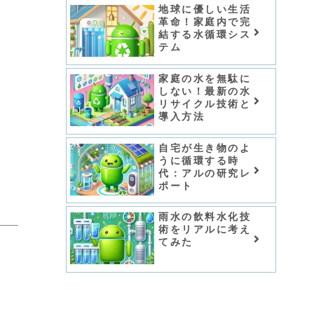
地球に優しい生活
革命！家庭内で完
結する水循環シス
テム
家庭の水を無駄に
しない！最新の水
リサイクル技術と
導入方法
自宅が生き物のよ
うに循環する時
代：アルの研究レ
ポート
雨水の飲料水化技
術をリアルに考え
てみた